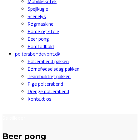
Mobildiskotek
Spejlkugle
Scenelys
Røgmaskine
Borde og stole
Beer pong
Bordfodbold
polterabendevent.dk
Polterabend pakken
Børnefødselsdag pakken
Teambuilding pakken
Pige polterabend
Drenge polterabend
Kontakt os
Se billeder
Beer pong