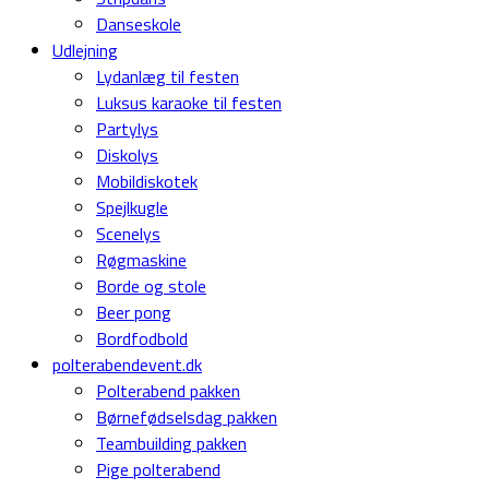
Danseskole
Udlejning
Lydanlæg til festen
Luksus karaoke til festen
Partylys
Diskolys
Mobildiskotek
Spejlkugle
Scenelys
Røgmaskine
Borde og stole
Beer pong
Bordfodbold
polterabendevent.dk
Polterabend pakken
Børnefødselsdag pakken
Teambuilding pakken
Pige polterabend