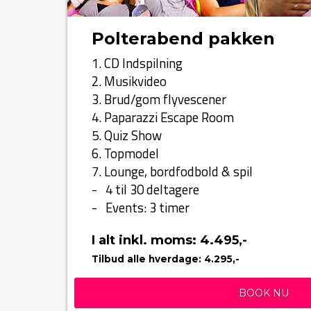
Polterabend pakken
1. CD Indspilning
2. Musikvideo
3. Brud/gom flyvescener
4. Paparazzi Escape Room
5. Quiz Show
6. Topmodel
7. Lounge, bordfodbold & spil
- 4 til 30 deltagere
- Events: 3 timer
I alt inkl. moms: 4.495,-
Tilbud alle hverdage: 4.295,-
BOOK NU