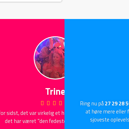
Ring nu på
27 29 28 5
at høre mere eller 
igerne, og Rebekka mener
sjoveste oplevels
des liv"!