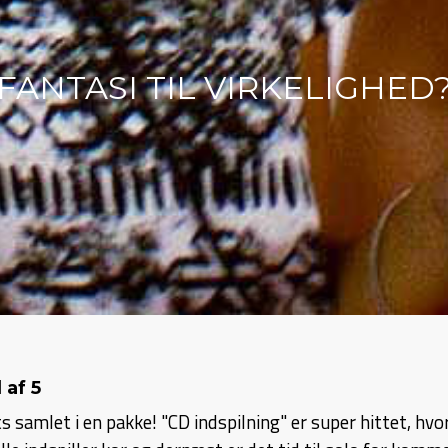
FANTASI TIL VIRKELIGHED
 af 5
 samlet i en pakke! "CD indspilning" er super hittet, hvor