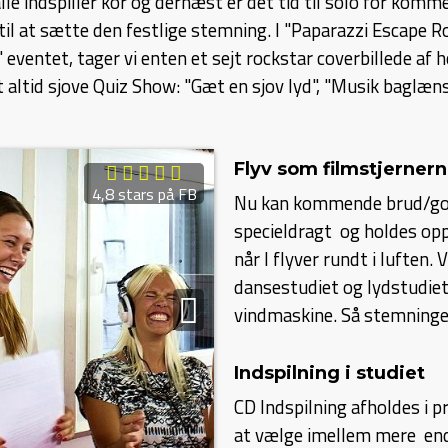
alle indspiller kor og dernæst er det tid til solo for komm
s til at sætte den festlige stemning. I "Paparazzi Escape 
eventet, tager vi enten et sejt rockstar coverbillede af h
 altid sjove Quiz Show: "Gæt en sjov lyd", "Musik baglæns
Flyv som filmstjerner
4,8 stars på FB
Nu kan kommende brud/gom 
specieldragt og holdes opp
når I flyv
er rundt i luften.
dansestudiet og lydstudiet
vindmaskine. Så stemningen
Indspilning i studiet
CD Indspilning afholdes i p
at vælge imellem mere end