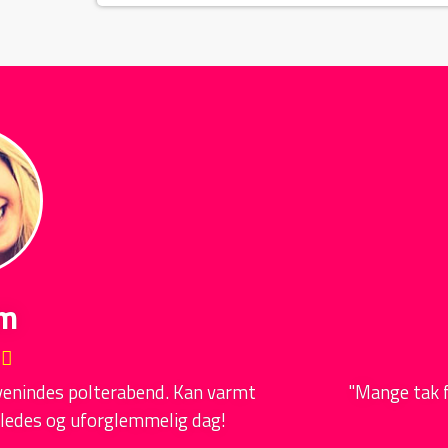
Trine
"Mange tak for sidst, det var virkelig et hit hos p
det har været "den fedeste dag i hen