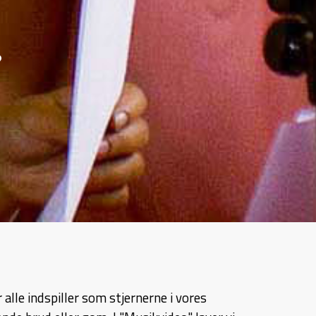
?
 alle indspiller som stjernerne i vores