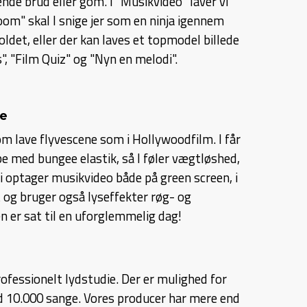
ende brud eller gom. I "Musikvideo" laver vi
Room" skal I snige jer som en ninja igennem
oldet, eller der kan laves et topmodel billede
", "Film Quiz" og "Nyn en melodi".
ne
lave flyvescene som i Hollywoodfilm. I får
e med bungee elastik, så I føler vægtløshed,
 Vi optager musikvideo både på green screen, i
 og bruger også lyseffekter røg- og
 er sat til en uforglemmelig dag!
rofessionelt lydstudie. Der er mulighed for
 10.000 sange. Vores producer har mere end