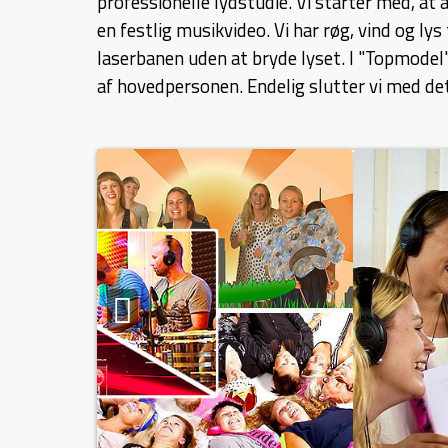
profess
ionelle lydstudie. Vi starter med, at 
en festlig musikvideo. Vi har røg, vind og ly
laserbanen uden at bryde lyset. I "Topmodel" 
af hovedpersonen. Endelig slutter vi med det