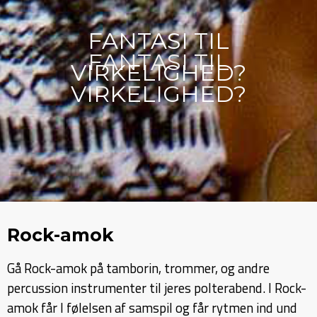
FANTASI TIL
FANTASI TIL
VIRKELIGHED?
VIRKELIGHED?
Rock-amok
Gå Rock-amok på tamborin, trommer, og andre
percussion instrumenter til jeres polterabend. I Rock-
amok får I følelsen af samspil og får rytmen ind und